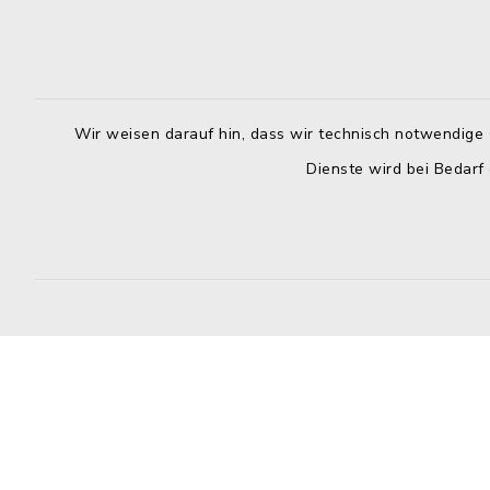
Montag bis 
Kirchplatz 7-9
96260 Weismain
8.00-12.00
09575 922032
Montag zusä
09575 922043
13.00-16.
Wir weisen darauf hin, dass wir technisch notwendige 
rathaus@stadt-weismain.de
Dienste wird bei Bedarf
Donnerstag 
13.00-17.
Donnerstag
13.00-16.
Kontakt
Barrierefreiheit
Datenschutz