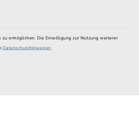
Landratsamt Lichtenfels
F
Geoportal Lichtenfels
Tourismus Obermain-Jura
 zu ermöglichen. Die Einwilligung zur Nutzung weiterer
BayernPortal
en
Datenschutzhinweisen
.