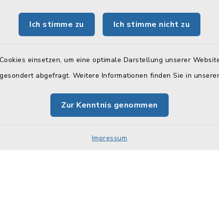
Freitag:
Hier können Sie sich das
Telefonverzeichnis als PD
 Uhr
Ich stimme zu
Ich stimme nicht zu
herunterladen:
tzlich:
Telefonverzeichnis
00 Uhr
Cookies einsetzen, um eine optimale Darstellung unserer Website
 gesondert abgefragt. Weitere Informationen finden Sie in unser
zusätzlich:
30 Uhr
Zur Kenntnis genommen
 (Stadtkasse):
00 Uhr
Impressum
Impressum
Sitemap
Cookie-Einstellungen