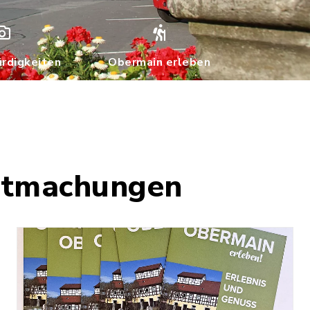
rdigkeiten
Obermain erleben
nntmachungen