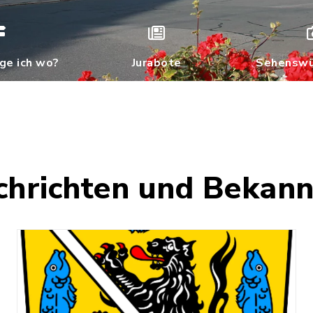
ge ich wo?
Jurabote
Sehenswü
chrichten und Beka