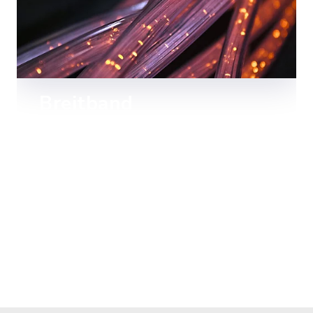
Breitband
Lesen Sie mehr zum Breitbandausbau
in Weismain.
Mehr lesen