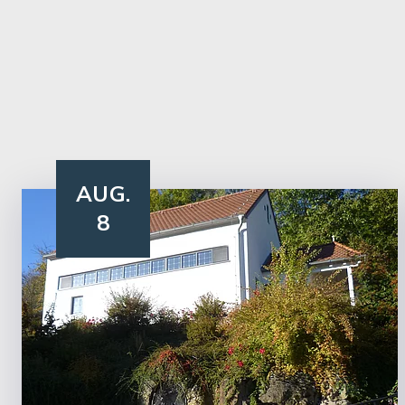
AUG.
8