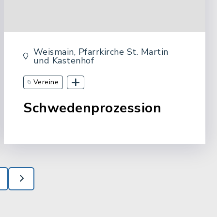
Weismain, Pfarrkirche St. Martin
und Kastenhof
Vereine
Kirchliche Veranstaltungen
Schwedenprozession
Feste und Kirchweihen
in Weismain