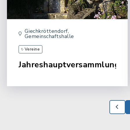
Giechkröttendorf,
Gemeinschaftshalle
Vereine
Jahreshauptversammlung
Kapellenbauverein Giechkröttendorf