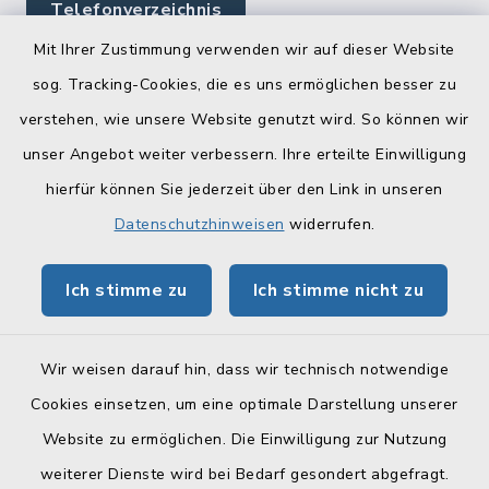
Telefonverzeichnis
Mit Ihrer Zustimmung verwenden wir auf dieser Website
sog. Tracking-Cookies, die es uns ermöglichen besser zu
Quicklinks
verstehen, wie unsere Website genutzt wird. So können wir
Landratsamt Lichtenfels
unser Angebot weiter verbessern. Ihre erteilte Einwilligung
hierfür können Sie jederzeit über den Link in unseren
Geoportal Lichtenfels
Datenschutzhinweisen
widerrufen.
Tourismus Obermain-Jura
Ich stimme zu
Ich stimme nicht zu
BayernPortal
Wir weisen darauf hin, dass wir technisch notwendige
Cookies einsetzen, um eine optimale Darstellung unserer
Website zu ermöglichen. Die Einwilligung zur Nutzung
Kontakt
weiterer Dienste wird bei Bedarf gesondert abgefragt.