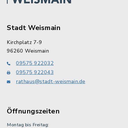
Uhr
Samstag von 18.15-19.15 Uhr
Andere Termine gerne nach Vereinbarung
Stadt Weismain
In Karte anzeigen
Kirchplatz 7-9
96260 Weismain
Route planen
09575 922032
09575 922043
rathaus@stadt-weismain.de
Öffnungszeiten
Montag bis Freitag: