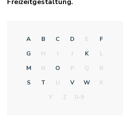
Freizeitgestaltung.
A
B
C
D
E
F
G
H
I
J
K
L
M
N
O
P
Q
R
S
T
U
V
W
X
Y
Z
0-9