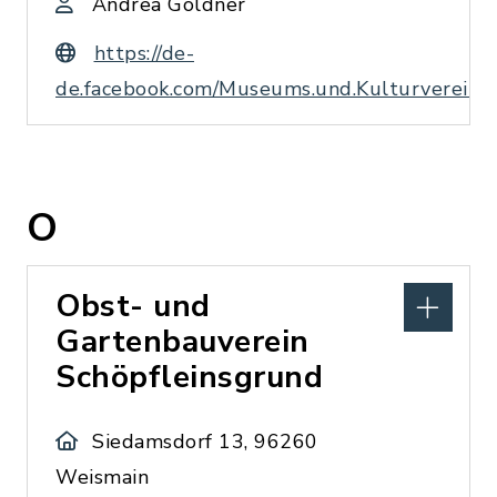
Andrea Göldner
https://de-
de.facebook.com/Museums.und.Kulturverein.
O
Obst- und
Gartenbauverein
Schöpfleinsgrund
Siedamsdorf 13, 96260
Weismain