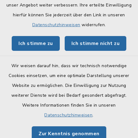
Landratsamt Lichtenfels
unser Angebot weiter verbessern. Ihre erteilte Einwilligung
hierfür können Sie jederzeit über den Link in unseren
Geoportal Lichtenfels
Datenschutzhinweisen
widerrufen.
Tourismus Obermain-Jura
Ich stimme zu
Ich stimme nicht zu
BayernPortal
Wir weisen darauf hin, dass wir technisch notwendige
Cookies einsetzen, um eine optimale Darstellung unserer
Website zu ermöglichen. Die Einwilligung zur Nutzung
Kontakt
weiterer Dienste wird bei Bedarf gesondert abgefragt.
Weitere Informationen finden Sie in unseren
Barrierefreiheit
Datenschutzhinweisen
.
Datenschutz
Zur Kenntnis genommen