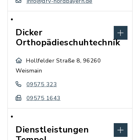
info@drv-nordbayern.de
Dicker
Orthopädieschuhtechnik
Hollfelder Straße 8, 96260
Weismain
09575 323
09575 1643
Dienstleistungen
Tempel