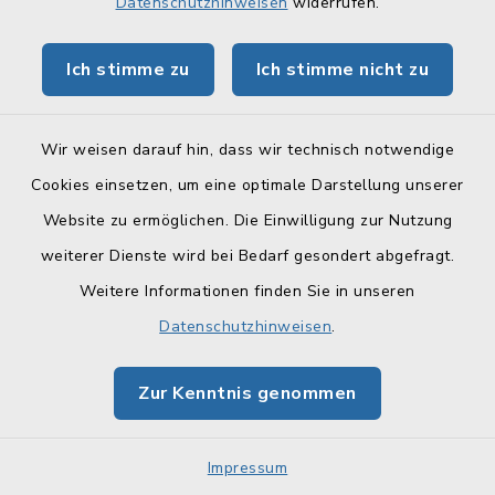
Datenschutzhinweisen
widerrufen.
Niestener Straße 46, 96260
Ich stimme zu
Ich stimme nicht zu
Weismain
Familie Lawatsch
Wir weisen darauf hin, dass wir technisch notwendige
Cookies einsetzen, um eine optimale Darstellung unserer
09575 1505
Website zu ermöglichen. Die Einwilligung zur Nutzung
weiterer Dienste wird bei Bedarf gesondert abgefragt.
Weitere Informationen finden Sie in unseren
Ferienwohnung
Datenschutzhinweisen
.
„Landlust“ ****
Zur Kenntnis genommen
Krassach 18, 96260
Weismain
Impressum
Familie Andres