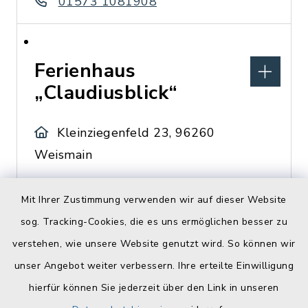
01573 1081908
Ferienhaus
„Claudiusblick“
Kleinziegenfeld 23, 96260
Weismain
Familie Bürger
Mit Ihrer Zustimmung verwenden wir auf dieser Website
09542 774793
sog. Tracking-Cookies, die es uns ermöglichen besser zu
verstehen, wie unsere Website genutzt wird. So können wir
unser Angebot weiter verbessern. Ihre erteilte Einwilligung
Ferienwohnung „An
hierfür können Sie jederzeit über den Link in unseren
der Krassach“