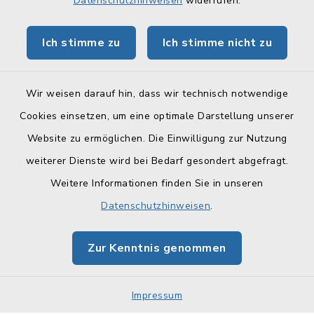
Datenschutzhinweisen
widerrufen.
Tourismus Obermain-Jura
Ich stimme zu
Ich stimme nicht zu
BayernPortal
Wir weisen darauf hin, dass wir technisch notwendige
Cookies einsetzen, um eine optimale Darstellung unserer
Website zu ermöglichen. Die Einwilligung zur Nutzung
Kontakt
weiterer Dienste wird bei Bedarf gesondert abgefragt.
Weitere Informationen finden Sie in unseren
Barrierefreiheit
Datenschutzhinweisen
.
Datenschutz
Zur Kenntnis genommen
Impressum
Sitemap
Impressum