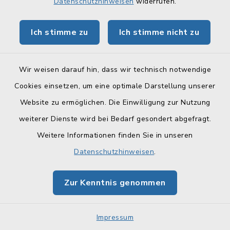
Datenschutzhinweisen
widerrufen.
Hund; Anordnung zum
Maulkorbzwang und zur
Ich stimme zu
Ich stimme nicht zu
Anleinpflicht
Wir weisen darauf hin, dass wir technisch notwendige
Hunde; Beantragung einer
Cookies einsetzen, um eine optimale Darstellung unserer
Erlaubnis zum Halten eines
Website zu ermöglichen. Die Einwilligung zur Nutzung
Kampfhundes oder eines
weiterer Dienste wird bei Bedarf gesondert abgefragt.
Negativzeugnisses
Weitere Informationen finden Sie in unseren
Hundesteuer; An- und
Datenschutzhinweisen
.
Abmeldung eines Hundes
Zur Kenntnis genommen
Impressum
I