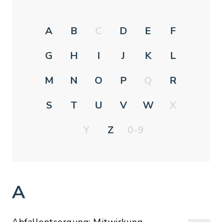
A
B
C
D
E
F
G
H
I
J
K
L
M
N
O
P
Q
R
S
T
U
V
W
X
Y
Z
0-9
A