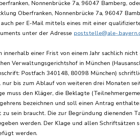
berfranken, Nonnenbrücke 7a, 96047 Bamberg, ode
icklung Oberfranken, Nonnenbrücke 7a, 96047 Bamb
auch per E-Mail mittels eines mit einer qualifiziert
kuments unter der Adresse
poststelle@ale-.bayern.
 innerhalb einer Frist von einem Jahr sachlich nich
hen Verwaltungsgerichtshof in München (Hausanschr
schrift: Postfach 340148, 80098 München) schriftl
l nur bis zum Ablauf von weiteren drei Monaten seit
ge muss den Kläger, die Beklagte (Teilnehmergeme
ehrens bezeichnen und soll einen Antrag enthalte
 zu sein braucht. Die zur Begründung dienenden T
geben werden. Der Klage und allen Schriftsätzen so
gefügt werden.