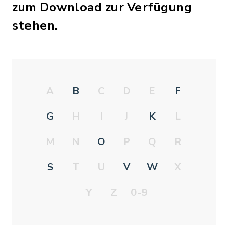
zum Download zur Verfügung
stehen.
A
B
C
D
E
F
G
H
I
J
K
L
M
N
O
P
Q
R
S
T
U
V
W
X
Y
Z
0-9