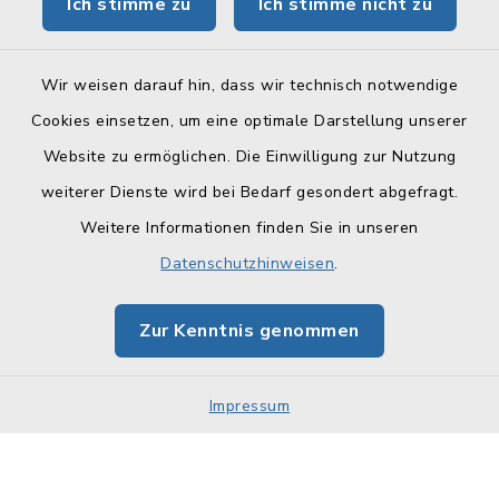
Ich stimme zu
Ich stimme nicht zu
BayernPortal
Wir weisen darauf hin, dass wir technisch notwendige
Cookies einsetzen, um eine optimale Darstellung unserer
Website zu ermöglichen. Die Einwilligung zur Nutzung
Kontakt
weiterer Dienste wird bei Bedarf gesondert abgefragt.
Weitere Informationen finden Sie in unseren
Barrierefreiheit
Datenschutzhinweisen
.
Datenschutz
Zur Kenntnis genommen
Impressum
Sitemap
Impressum
Cookie-Einstellungen