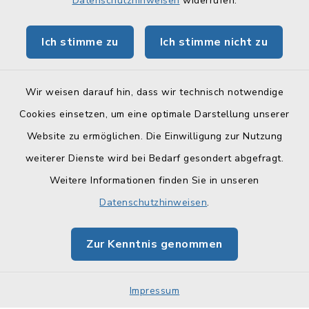
Datenschutzhinweisen
widerrufen.
Tourismus Obermain-Jura
Ich stimme zu
Ich stimme nicht zu
BayernPortal
Wir weisen darauf hin, dass wir technisch notwendige
Cookies einsetzen, um eine optimale Darstellung unserer
Website zu ermöglichen. Die Einwilligung zur Nutzung
Kontakt
weiterer Dienste wird bei Bedarf gesondert abgefragt.
Weitere Informationen finden Sie in unseren
Barrierefreiheit
Datenschutzhinweisen
.
Datenschutz
Zur Kenntnis genommen
Impressum
Sitemap
Impressum