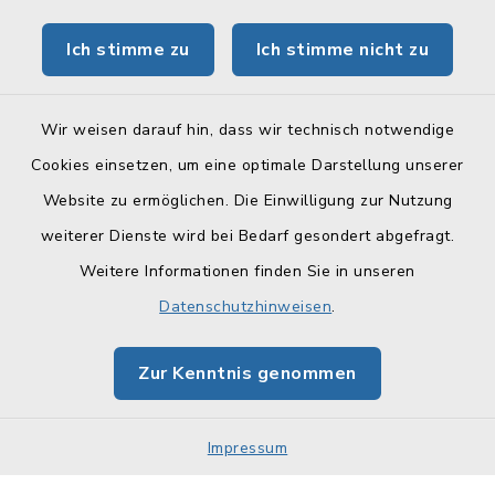
Tourismus Obermain-Jura
Ich stimme zu
Ich stimme nicht zu
BayernPortal
Wir weisen darauf hin, dass wir technisch notwendige
Cookies einsetzen, um eine optimale Darstellung unserer
Website zu ermöglichen. Die Einwilligung zur Nutzung
Kontakt
weiterer Dienste wird bei Bedarf gesondert abgefragt.
Weitere Informationen finden Sie in unseren
Barrierefreiheit
Datenschutzhinweisen
.
Datenschutz
Zur Kenntnis genommen
Impressum
Sitemap
Impressum