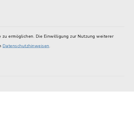
Landratsamt Lichtenfels
F
Geoportal Lichtenfels
Tourismus Obermain-Jura
 zu ermöglichen. Die Einwilligung zur Nutzung weiterer
BayernPortal
en
Datenschutzhinweisen
.