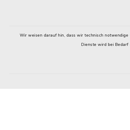
Montag bis 
Kirchplatz 7-9
96260 Weismain
8.00-12.00
09575 922032
Montag zusä
09575 922043
13.00-16.
Wir weisen darauf hin, dass wir technisch notwendige 
rathaus@stadt-weismain.de
Dienste wird bei Bedarf
Donnerstag 
13.00-17.
Donnerstag
13.00-16.
Kontakt
Barrierefreiheit
Datenschutz