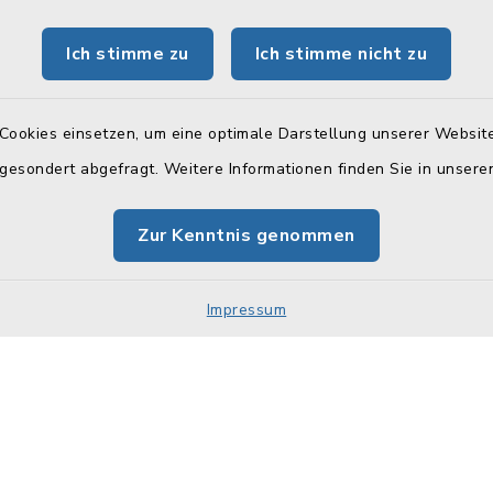
Freitag:
Hier können Sie sich das
Telefonverzeichnis als PD
 Uhr
Ich stimme zu
Ich stimme nicht zu
herunterladen:
tzlich:
Telefonverzeichnis
00 Uhr
Cookies einsetzen, um eine optimale Darstellung unserer Website
 gesondert abgefragt. Weitere Informationen finden Sie in unser
zusätzlich:
30 Uhr
Zur Kenntnis genommen
 (Stadtkasse):
00 Uhr
Impressum
Impressum
Sitemap
Cookie-Einstellungen