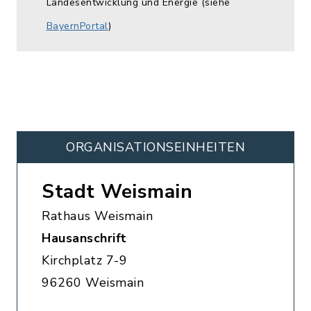
Landesentwicklung und Energie (siehe
BayernPortal
)
ORGANISATIONS­EINHEITEN
Stadt Weismain
Rathaus Weismain
Hausanschrift
Kirchplatz 7-9
96260 Weismain