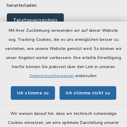
herunterladen:
Telefonverzeichnis
Mit Ihrer Zustimmung verwenden wir auf dieser Website
sog. Tracking-Cookies, die es uns ermöglichen besser zu
Quicklinks
verstehen, wie unsere Website genutzt wird. So können wir
Landratsamt Lichtenfels
unser Angebot weiter verbessern. Ihre erteilte Einwilligung
hierfür können Sie jederzeit über den Link in unseren
Geoportal Lichtenfels
Datenschutzhinweisen
widerrufen.
Tourismus Obermain-Jura
Ich stimme zu
Ich stimme nicht zu
BayernPortal
Wir weisen darauf hin, dass wir technisch notwendige
Cookies einsetzen, um eine optimale Darstellung unserer