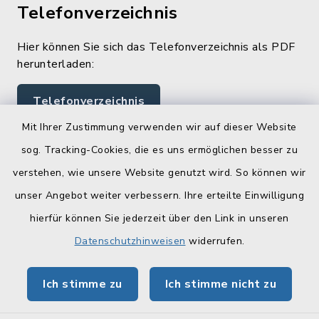
Telefonverzeichnis
Hier können Sie sich das Telefonverzeichnis als PDF
herunterladen:
Telefonverzeichnis
Mit Ihrer Zustimmung verwenden wir auf dieser Website
sog. Tracking-Cookies, die es uns ermöglichen besser zu
Quicklinks
verstehen, wie unsere Website genutzt wird. So können wir
Landratsamt Lichtenfels
unser Angebot weiter verbessern. Ihre erteilte Einwilligung
hierfür können Sie jederzeit über den Link in unseren
Geoportal Lichtenfels
Datenschutzhinweisen
widerrufen.
Tourismus Obermain-Jura
Ich stimme zu
Ich stimme nicht zu
BayernPortal