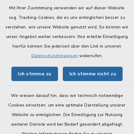
Mit Ihrer Zustimmung verwenden wir auf dieser Website
sog. Tracking-Cookies, die es uns ermöglichen besser zu
Quicklinks
verstehen, wie unsere Website genutzt wird. So können wir
Landratsamt Lichtenfels
unser Angebot weiter verbessern. Ihre erteilte Einwilligung
hierfür können Sie jederzeit über den Link in unseren
Geoportal Lichtenfels
Datenschutzhinweisen
widerrufen.
Tourismus Obermain-Jura
Ich stimme zu
Ich stimme nicht zu
BayernPortal
Wir weisen darauf hin, dass wir technisch notwendige
Cookies einsetzen, um eine optimale Darstellung unserer
Website zu ermöglichen. Die Einwilligung zur Nutzung
Kontakt
weiterer Dienste wird bei Bedarf gesondert abgefragt.
Weitere Informationen finden Sie in unseren