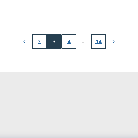
2
3
4
…
14