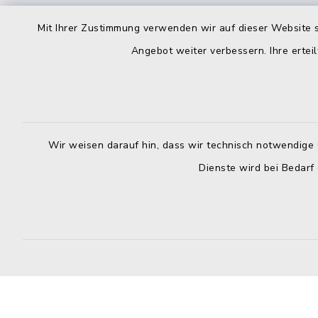
Stadt Weismain
Öffnun
Mit Ihrer Zustimmung verwenden wir auf dieser Website s
Angebot weiter verbessern. Ihre erteil
Montag bis 
Kirchplatz 7-9
96260 Weismain
8.00-12.00
09575 922032
Montag zusä
09575 922043
13.00-16.
Wir weisen darauf hin, dass wir technisch notwendige 
rathaus@stadt-weismain.de
Dienste wird bei Bedarf
Donnerstag 
13.00-17.
Donnerstag
13.00-16.