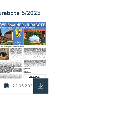
urabote 5/2025
df, Dateigröße: 3,49 MB)
Jurabote_06_2025.pdf, Dateierweiterung: pdf, Date
herunterladen (Dateiname: Jurabote
22.05.2025