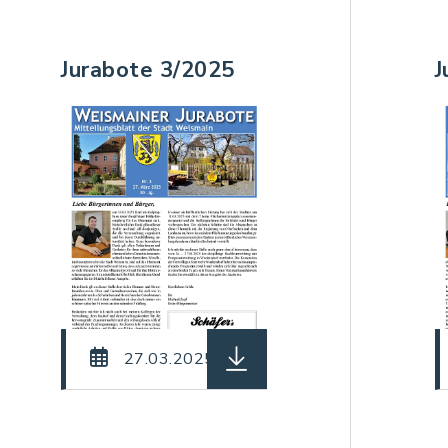
Jurabote 3/2025
J
einame: Jurabote_04_2025.pdf, Dateierweiterung: p
herunterladen (Dateiname: 
27.03.2025