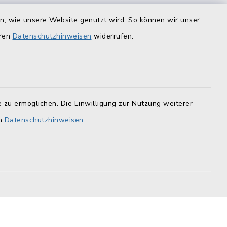
is
Quicklinks
en, wie unsere Website genutzt wird. So können wir unser
eren
Datenschutzhinweisen
widerrufen.
Landratsamt Lichtenfels
F
Geoportal Lichtenfels
Tourismus Obermain-Jura
 zu ermöglichen. Die Einwilligung zur Nutzung weiterer
BayernPortal
en
Datenschutzhinweisen
.