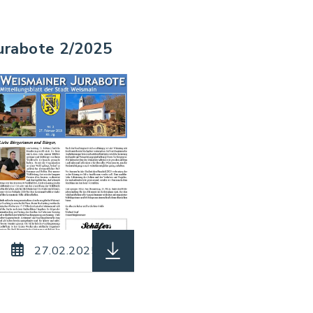
urabote 2/2025
df, Dateigröße: 3,12 MB)
Jurabote_03_2025.pdf, Dateierweiterung: pdf, Date
herunterladen (Dateiname: Jurabote
27.02.2025