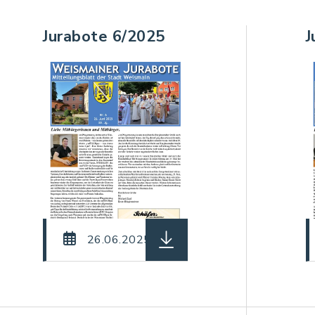
Jurabote 6/2025
J
einame: Jurabote_07_2025.pdf, Dateierweiterung: p
herunterladen (Dateiname: 
26.06.2025