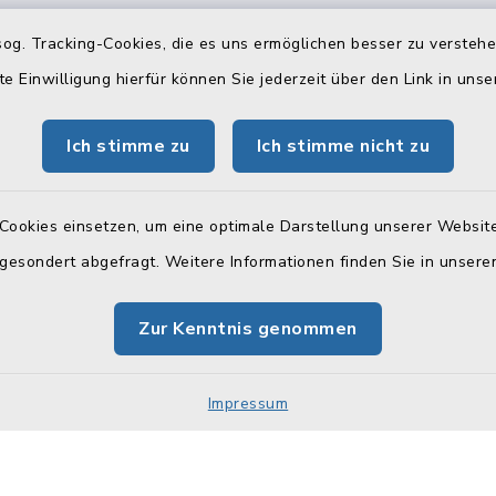
gszeiten
Telefonverzeichn
og. Tracking-Cookies, die es uns ermöglichen besser zu versteh
te Einwilligung hierfür können Sie jederzeit über den Link in uns
Freitag:
Hier können Sie sich das
Telefonverzeichnis als PD
 Uhr
Ich stimme zu
Ich stimme nicht zu
herunterladen:
tzlich:
Telefonverzeichnis
00 Uhr
Cookies einsetzen, um eine optimale Darstellung unserer Website
 gesondert abgefragt. Weitere Informationen finden Sie in unser
zusätzlich:
30 Uhr
Zur Kenntnis genommen
 (Stadtkasse):
00 Uhr
Impressum