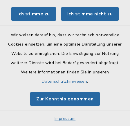
Tourismus Obermain-Jura
Ich stimme zu
Ich stimme nicht zu
BayernPortal
Wir weisen darauf hin, dass wir technisch notwendige
Cookies einsetzen, um eine optimale Darstellung unserer
Website zu ermöglichen. Die Einwilligung zur Nutzung
Kontakt
weiterer Dienste wird bei Bedarf gesondert abgefragt.
Weitere Informationen finden Sie in unseren
Barrierefreiheit
Datenschutzhinweisen
.
Datenschutz
Zur Kenntnis genommen
Impressum
Sitemap
Impressum