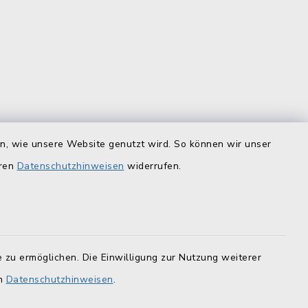
is
Quicklinks
en, wie unsere Website genutzt wird. So können wir unser
eren
Datenschutzhinweisen
widerrufen.
Landratsamt Lichtenfels
F
Geoportal Lichtenfels
Tourismus Obermain-Jura
 zu ermöglichen. Die Einwilligung zur Nutzung weiterer
BayernPortal
en
Datenschutzhinweisen
.