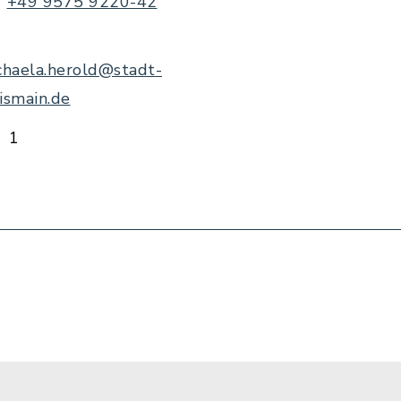
+49 9575 9220-42
chaela.herold@stadt-
ismain.de
1