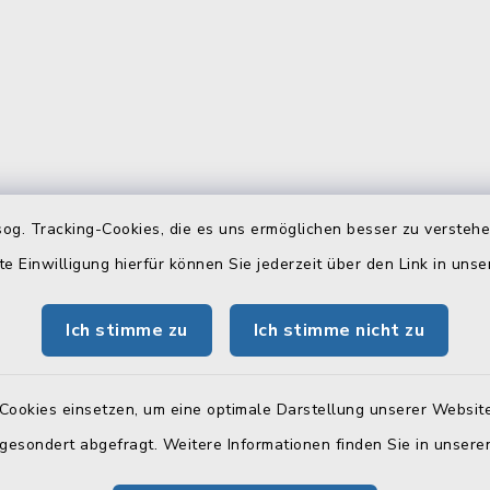
gszeiten
Telefonverzeichn
og. Tracking-Cookies, die es uns ermöglichen besser zu versteh
te Einwilligung hierfür können Sie jederzeit über den Link in uns
Freitag:
Hier können Sie sich das
Telefonverzeichnis als PD
 Uhr
Ich stimme zu
Ich stimme nicht zu
herunterladen:
tzlich:
Telefonverzeichnis
00 Uhr
Cookies einsetzen, um eine optimale Darstellung unserer Website
 gesondert abgefragt. Weitere Informationen finden Sie in unser
zusätzlich: