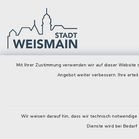
Stadt Weismain
Öffnun
Mit Ihrer Zustimmung verwenden wir auf dieser Website s
Angebot weiter verbessern. Ihre erteil
Montag bis 
Kirchplatz 7-9
96260 Weismain
8.00-12.00
09575 922032
Montag zusä
09575 922043
13.00-16.
Wir weisen darauf hin, dass wir technisch notwendige 
rathaus@stadt-weismain.de
Dienste wird bei Bedarf
Donnerstag 