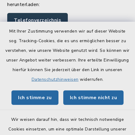
herunterladen:
Telefonverzeichnis
Mit Ihrer Zustimmung verwenden wir auf dieser Website
sog. Tracking-Cookies, die es uns ermöglichen besser zu
Quicklinks
verstehen, wie unsere Website genutzt wird. So können wir
Landratsamt Lichtenfels
unser Angebot weiter verbessern. Ihre erteilte Einwilligung
hierfür können Sie jederzeit über den Link in unseren
Geoportal Lichtenfels
Datenschutzhinweisen
widerrufen.
Tourismus Obermain-Jura
Ich stimme zu
Ich stimme nicht zu
BayernPortal
Wir weisen darauf hin, dass wir technisch notwendige
Cookies einsetzen, um eine optimale Darstellung unserer