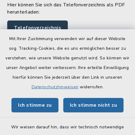
Hier können Sie sich das Telefonverzeichnis als PDF
herunterladen:
Telefonverzeichnis
Mit Ihrer Zustimmung verwenden wir auf dieser Website
sog. Tracking-Cookies, die es uns ermöglichen besser zu
Quicklinks
verstehen, wie unsere Website genutzt wird. So können wir
Landratsamt Lichtenfels
unser Angebot weiter verbessern. Ihre erteilte Einwilligung
hierfür können Sie jederzeit über den Link in unseren
Geoportal Lichtenfels
Datenschutzhinweisen
widerrufen.
Tourismus Obermain-Jura
Ich stimme zu
Ich stimme nicht zu
BayernPortal
Wir weisen darauf hin, dass wir technisch notwendige