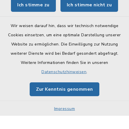
Ich stimme zu
Ich stimme nicht zu
BayernPortal
Wir weisen darauf hin, dass wir technisch notwendige
Cookies einsetzen, um eine optimale Darstellung unserer
Website zu ermöglichen. Die Einwilligung zur Nutzung
Kontakt
weiterer Dienste wird bei Bedarf gesondert abgefragt.
Weitere Informationen finden Sie in unseren
Barrierefreiheit
Datenschutzhinweisen
.
Datenschutz
Zur Kenntnis genommen
Impressum
Sitemap
Impressum
Cookie-Einstellungen