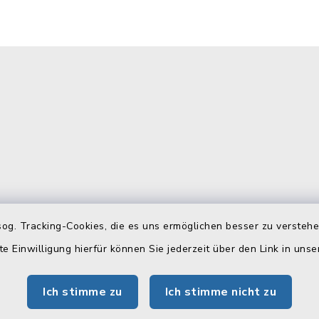
gszeiten
Telefonverzeichn
og. Tracking-Cookies, die es uns ermöglichen besser zu versteh
te Einwilligung hierfür können Sie jederzeit über den Link in uns
Freitag:
Hier können Sie sich das
Telefonverzeichnis als PD
 Uhr
Ich stimme zu
Ich stimme nicht zu
herunterladen:
tzlich: