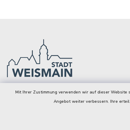
Stadt Weismain
Öffnun
Mit Ihrer Zustimmung verwenden wir auf dieser Website s
Angebot weiter verbessern. Ihre erteil
Montag bis 
Kirchplatz 7-9
96260 Weismain
8.00-12.00
09575 922032
Montag zusä