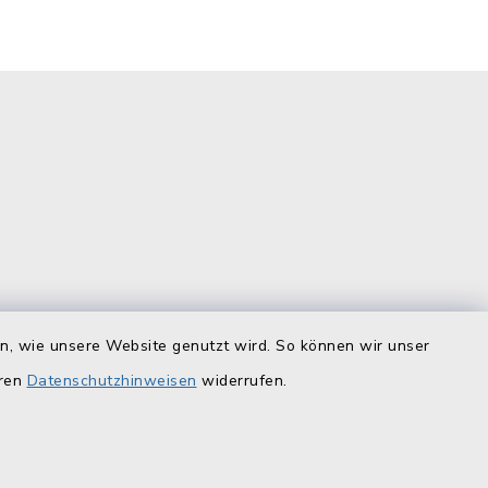
is
Quicklinks
en, wie unsere Website genutzt wird. So können wir unser
eren
Datenschutzhinweisen
widerrufen.
Landratsamt Lichtenfels
F
Geoportal Lichtenfels