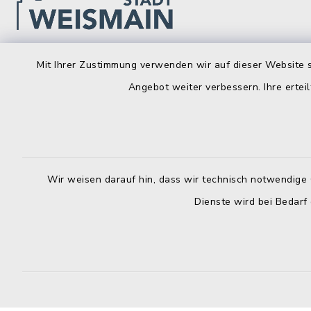
Stadt Weismain
Öffnun
Mit Ihrer Zustimmung verwenden wir auf dieser Website s
Angebot weiter verbessern. Ihre erteil
Montag bis 
Kirchplatz 7-9
96260 Weismain
8.00-12.00
09575 922032
Montag zusä
09575 922043
13.00-16.
Wir weisen darauf hin, dass wir technisch notwendige 
rathaus@stadt-weismain.de
Dienste wird bei Bedarf
Donnerstag 
13.00-17.
Donnerstag
13.00-16.