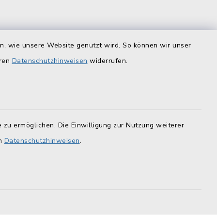
is
Quicklinks
en, wie unsere Website genutzt wird. So können wir unser
eren
Datenschutzhinweisen
widerrufen.
Landratsamt Lichtenfels
F
Geoportal Lichtenfels
Tourismus Obermain-Jura
 zu ermöglichen. Die Einwilligung zur Nutzung weiterer
BayernPortal
en
Datenschutzhinweisen
.