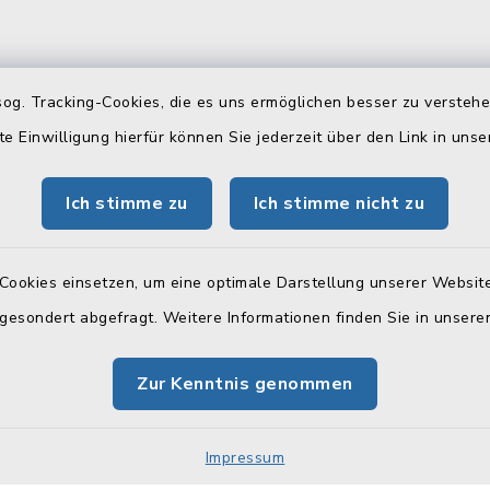
gszeiten
Telefonverzeichn
og. Tracking-Cookies, die es uns ermöglichen besser zu versteh
te Einwilligung hierfür können Sie jederzeit über den Link in uns
Freitag:
Hier können Sie sich das
Telefonverzeichnis als PD
 Uhr
Ich stimme zu
Ich stimme nicht zu
herunterladen:
tzlich:
Telefonverzeichnis
00 Uhr
Cookies einsetzen, um eine optimale Darstellung unserer Website
 gesondert abgefragt. Weitere Informationen finden Sie in unser
zusätzlich:
30 Uhr
Zur Kenntnis genommen
 (Stadtkasse):
00 Uhr
Impressum