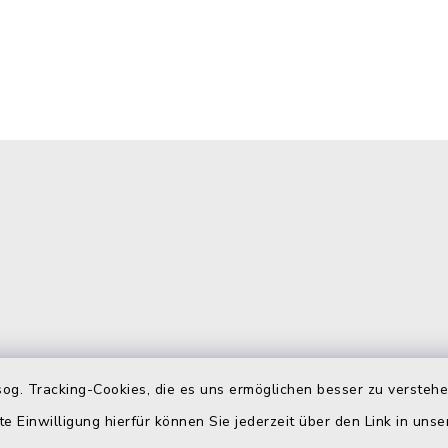
gszeiten
Telefonverzeichn
og. Tracking-Cookies, die es uns ermöglichen besser zu versteh
te Einwilligung hierfür können Sie jederzeit über den Link in uns
Freitag:
Hier können Sie sich das