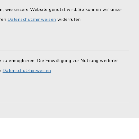
en, wie unsere Website genutzt wird. So können wir unser
is
Quicklinks
eren
Datenschutzhinweisen
widerrufen.
Landratsamt Lichtenfels
F
Geoportal Lichtenfels
Tourismus Obermain-Jura
 zu ermöglichen. Die Einwilligung zur Nutzung weiterer
BayernPortal
en
Datenschutzhinweisen
.