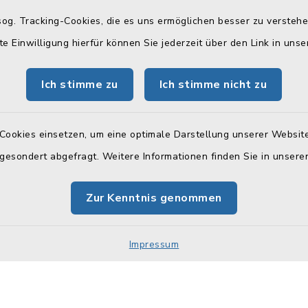
og. Tracking-Cookies, die es uns ermöglichen besser zu versteh
gszeiten
Telefonverzeichn
te Einwilligung hierfür können Sie jederzeit über den Link in uns
Freitag:
Hier können Sie sich das
Telefonverzeichnis als PD
 Uhr
Ich stimme zu
Ich stimme nicht zu
herunterladen:
tzlich:
Telefonverzeichnis
Cookies einsetzen, um eine optimale Darstellung unserer Website
00 Uhr
 gesondert abgefragt. Weitere Informationen finden Sie in unser
zusätzlich:
30 Uhr
Zur Kenntnis genommen
 (Stadtkasse):
Impressum
00 Uhr