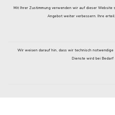
Mit Ihrer Zustimmung verwenden wir auf dieser Website s
Stadt Weismain
Öffnun
Angebot weiter verbessern. Ihre erteil
Montag bis 
Kirchplatz 7-9
96260 Weismain
8.00-12.00
09575 922032
Montag zusä
09575 922043
Wir weisen darauf hin, dass wir technisch notwendige 
13.00-16.
rathaus@stadt-weismain.de
Dienste wird bei Bedarf
Donnerstag 
13.00-17.
Donnerstag
13.00-16.