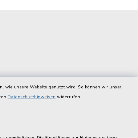
is
Quicklinks
en, wie unsere Website genutzt wird. So können wir unser
eren
Datenschutzhinweisen
widerrufen.
Landratsamt Lichtenfels
F
Geoportal Lichtenfels
Tourismus Obermain-Jura
 zu ermöglichen. Die Einwilligung zur Nutzung weiterer