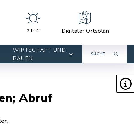
Digitaler Ortsplan
21 °C
WIRTSCHAFT UND
SUCHE
BAUEN
en; Abruf
len.