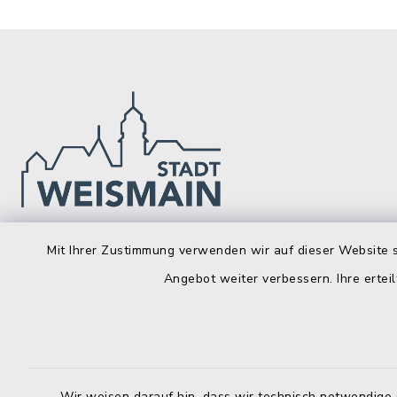
Stadt Weismain
Öffnun
Mit Ihrer Zustimmung verwenden wir auf dieser Website s
Angebot weiter verbessern. Ihre erteil
Montag bis 
Kirchplatz 7-9
96260 Weismain
8.00-12.00
09575 922032
Montag zusä
09575 922043
13.00-16.
Wir weisen darauf hin, dass wir technisch notwendige 