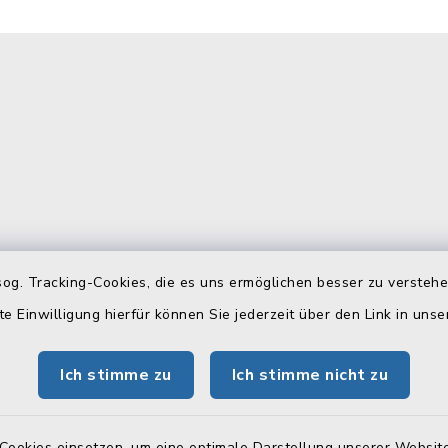
gszeiten
Telefonverzeichn
og. Tracking-Cookies, die es uns ermöglichen besser zu versteh
te Einwilligung hierfür können Sie jederzeit über den Link in uns
Freitag:
Hier können Sie sich das
Telefonverzeichnis als PD
 Uhr
Ich stimme zu
Ich stimme nicht zu
herunterladen:
tzlich:
Telefonverzeichnis
00 Uhr
Cookies einsetzen, um eine optimale Darstellung unserer Website