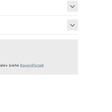
tales (siehe
BayernPortal
)