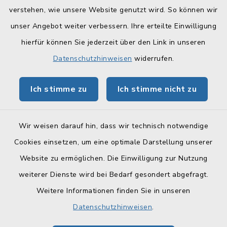
Quicklinks
verstehen, wie unsere Website genutzt wird. So können wir
Landratsamt Lichtenfels
unser Angebot weiter verbessern. Ihre erteilte Einwilligung
hierfür können Sie jederzeit über den Link in unseren
Geoportal Lichtenfels
Datenschutzhinweisen
widerrufen.
Tourismus Obermain-Jura
Ich stimme zu
Ich stimme nicht zu
BayernPortal
Wir weisen darauf hin, dass wir technisch notwendige
Cookies einsetzen, um eine optimale Darstellung unserer
Website zu ermöglichen. Die Einwilligung zur Nutzung
Kontakt
weiterer Dienste wird bei Bedarf gesondert abgefragt.
Weitere Informationen finden Sie in unseren
Barrierefreiheit
Datenschutzhinweisen
.
Datenschutz