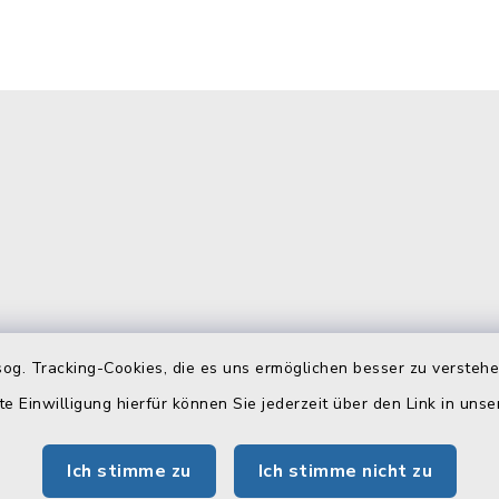
gszeiten
Telefonverzeichn
og. Tracking-Cookies, die es uns ermöglichen besser zu versteh
te Einwilligung hierfür können Sie jederzeit über den Link in uns
Freitag:
Hier können Sie sich das
Telefonverzeichnis als PD
 Uhr
Ich stimme zu
Ich stimme nicht zu
herunterladen: