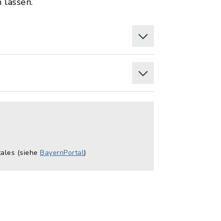
 lassen.
tales (siehe
BayernPortal
)