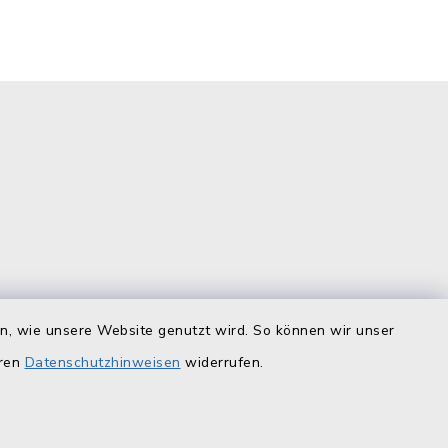
is
Quicklinks
en, wie unsere Website genutzt wird. So können wir unser
eren
Datenschutzhinweisen
widerrufen.
Landratsamt Lichtenfels
F
Geoportal Lichtenfels