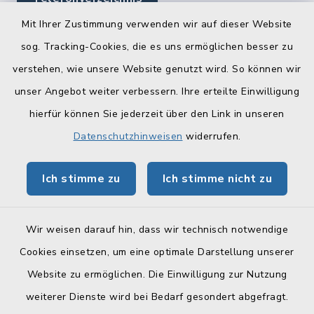
Mit Ihrer Zustimmung verwenden wir auf dieser Website
sog. Tracking-Cookies, die es uns ermöglichen besser zu
Quicklinks
verstehen, wie unsere Website genutzt wird. So können wir
Landratsamt Lichtenfels
unser Angebot weiter verbessern. Ihre erteilte Einwilligung
hierfür können Sie jederzeit über den Link in unseren
Geoportal Lichtenfels
Datenschutzhinweisen
widerrufen.
Tourismus Obermain-Jura
Ich stimme zu
Ich stimme nicht zu
BayernPortal
Wir weisen darauf hin, dass wir technisch notwendige
Cookies einsetzen, um eine optimale Darstellung unserer
Website zu ermöglichen. Die Einwilligung zur Nutzung
Kontakt
weiterer Dienste wird bei Bedarf gesondert abgefragt.