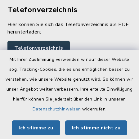
Telefonverzeichnis
Hier können Sie sich das Telefonverzeichnis als PDF
herunterladen:
Telefonverzeichnis
Mit Ihrer Zustimmung verwenden wir auf dieser Website
sog. Tracking-Cookies, die es uns ermöglichen besser zu
Quicklinks
verstehen, wie unsere Website genutzt wird. So können wir
Landratsamt Lichtenfels
unser Angebot weiter verbessern. Ihre erteilte Einwilligung
hierfür können Sie jederzeit über den Link in unseren
Geoportal Lichtenfels
Datenschutzhinweisen
widerrufen.
Tourismus Obermain-Jura
Ich stimme zu
Ich stimme nicht zu
BayernPortal