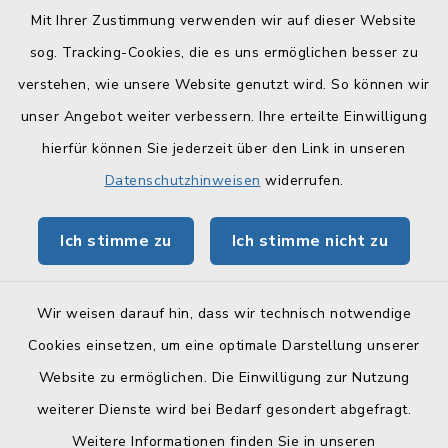
Mit Ihrer Zustimmung verwenden wir auf dieser Website
sog. Tracking-Cookies, die es uns ermöglichen besser zu
Quicklinks
verstehen, wie unsere Website genutzt wird. So können wir
Landratsamt Lichtenfels
unser Angebot weiter verbessern. Ihre erteilte Einwilligung
hierfür können Sie jederzeit über den Link in unseren
Geoportal Lichtenfels
Datenschutzhinweisen
widerrufen.
Tourismus Obermain-Jura
Ich stimme zu
Ich stimme nicht zu
BayernPortal
Wir weisen darauf hin, dass wir technisch notwendige
Cookies einsetzen, um eine optimale Darstellung unserer
Website zu ermöglichen. Die Einwilligung zur Nutzung
Kontakt
weiterer Dienste wird bei Bedarf gesondert abgefragt.
Weitere Informationen finden Sie in unseren
Barrierefreiheit