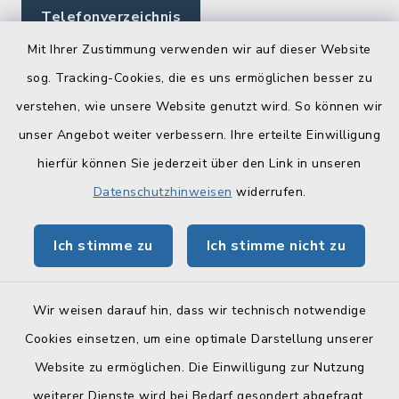
Telefonverzeichnis
Mit Ihrer Zustimmung verwenden wir auf dieser Website
sog. Tracking-Cookies, die es uns ermöglichen besser zu
Quicklinks
verstehen, wie unsere Website genutzt wird. So können wir
Landratsamt Lichtenfels
unser Angebot weiter verbessern. Ihre erteilte Einwilligung
hierfür können Sie jederzeit über den Link in unseren
Geoportal Lichtenfels
Datenschutzhinweisen
widerrufen.
Tourismus Obermain-Jura
Ich stimme zu
Ich stimme nicht zu
BayernPortal
Wir weisen darauf hin, dass wir technisch notwendige
Cookies einsetzen, um eine optimale Darstellung unserer
Website zu ermöglichen. Die Einwilligung zur Nutzung
Kontakt
weiterer Dienste wird bei Bedarf gesondert abgefragt.