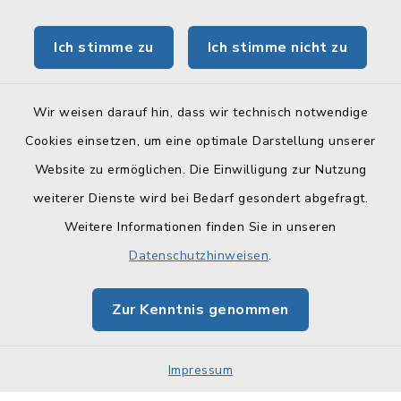
Tourismus Obermain-Jura
Ich stimme zu
Ich stimme nicht zu
BayernPortal
Wir weisen darauf hin, dass wir technisch notwendige
Cookies einsetzen, um eine optimale Darstellung unserer
Website zu ermöglichen. Die Einwilligung zur Nutzung
Kontakt
weiterer Dienste wird bei Bedarf gesondert abgefragt.
Weitere Informationen finden Sie in unseren
Barrierefreiheit
Datenschutzhinweisen
.
Datenschutz
Zur Kenntnis genommen
Impressum
Sitemap
Impressum