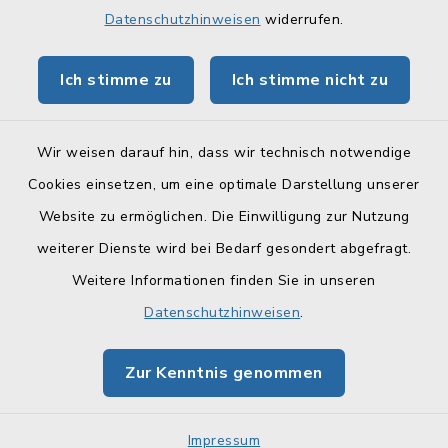
Datenschutzhinweisen
widerrufen.
Tourismus Obermain-Jura
Ich stimme zu
Ich stimme nicht zu
BayernPortal
Wir weisen darauf hin, dass wir technisch notwendige
Cookies einsetzen, um eine optimale Darstellung unserer
Website zu ermöglichen. Die Einwilligung zur Nutzung
Kontakt
weiterer Dienste wird bei Bedarf gesondert abgefragt.
Weitere Informationen finden Sie in unseren
Barrierefreiheit
Datenschutzhinweisen
.
Datenschutz
Zur Kenntnis genommen
Impressum
Sitemap
Impressum