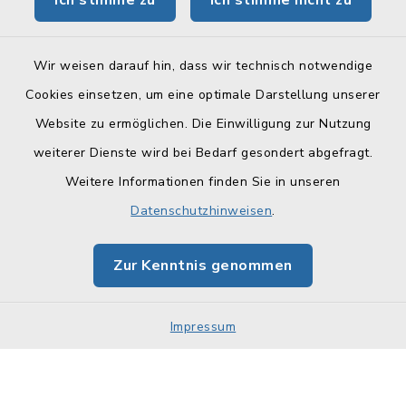
Ich stimme zu
Ich stimme nicht zu
BayernPortal
Wir weisen darauf hin, dass wir technisch notwendige
Cookies einsetzen, um eine optimale Darstellung unserer
Website zu ermöglichen. Die Einwilligung zur Nutzung
Kontakt
weiterer Dienste wird bei Bedarf gesondert abgefragt.
Weitere Informationen finden Sie in unseren
Barrierefreiheit
Datenschutzhinweisen
.
Datenschutz
Zur Kenntnis genommen
Impressum
Sitemap
Impressum
Cookie-Einstellungen