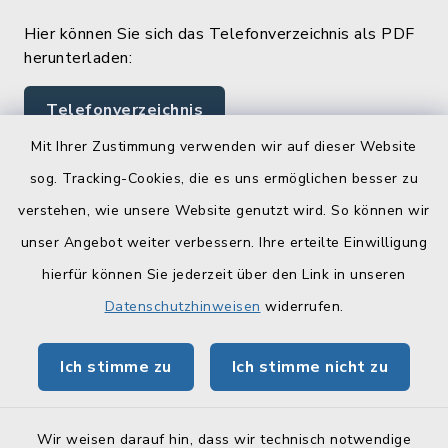
Hier können Sie sich das Telefonverzeichnis als PDF
herunterladen:
Telefonverzeichnis
Mit Ihrer Zustimmung verwenden wir auf dieser Website
sog. Tracking-Cookies, die es uns ermöglichen besser zu
Quicklinks
verstehen, wie unsere Website genutzt wird. So können wir
Landratsamt Lichtenfels
unser Angebot weiter verbessern. Ihre erteilte Einwilligung
hierfür können Sie jederzeit über den Link in unseren
Geoportal Lichtenfels
Datenschutzhinweisen
widerrufen.
Tourismus Obermain-Jura
Ich stimme zu
Ich stimme nicht zu
BayernPortal
Wir weisen darauf hin, dass wir technisch notwendige