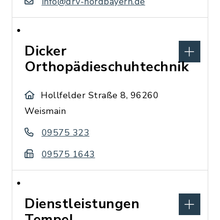
info@drv-nordbayern.de
Dicker
Orthopädieschuhtechnik
Hollfelder Straße 8, 96260
Weismain
09575 323
09575 1643
Dienstleistungen
Tempel