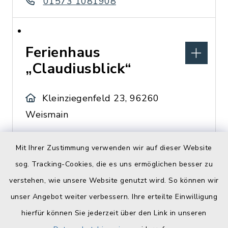
01573 1081908
Ferienhaus
„Claudiusblick“
Kleinziegenfeld 23, 96260
Weismain
Familie Bürger
Mit Ihrer Zustimmung verwenden wir auf dieser Website
09542 774793
sog. Tracking-Cookies, die es uns ermöglichen besser zu
verstehen, wie unsere Website genutzt wird. So können wir
unser Angebot weiter verbessern. Ihre erteilte Einwilligung
Ferienwohnung „An
hierfür können Sie jederzeit über den Link in unseren
der Krassach“