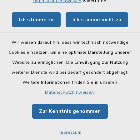
Datenschutzhinweisen
widerrufen.
Niestener Straße 46, 96260
Ich stimme zu
Ich stimme nicht zu
Weismain
Familie Lawatsch
Wir weisen darauf hin, dass wir technisch notwendige
Cookies einsetzen, um eine optimale Darstellung unserer
09575 1505
Website zu ermöglichen. Die Einwilligung zur Nutzung
weiterer Dienste wird bei Bedarf gesondert abgefragt.
Weitere Informationen finden Sie in unseren
Ferienwohnung
Datenschutzhinweisen
.
„Landlust“ ****
Zur Kenntnis genommen
Krassach 18, 96260
Weismain
Impressum
Familie Andres