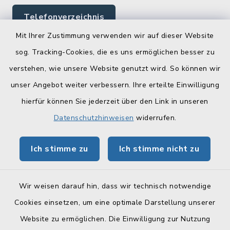
Telefonverzeichnis
Mit Ihrer Zustimmung verwenden wir auf dieser Website
sog. Tracking-Cookies, die es uns ermöglichen besser zu
Quicklinks
verstehen, wie unsere Website genutzt wird. So können wir
Landratsamt Lichtenfels
unser Angebot weiter verbessern. Ihre erteilte Einwilligung
hierfür können Sie jederzeit über den Link in unseren
Geoportal Lichtenfels
Datenschutzhinweisen
widerrufen.
Tourismus Obermain-Jura
Ich stimme zu
Ich stimme nicht zu
BayernPortal
Wir weisen darauf hin, dass wir technisch notwendige
Cookies einsetzen, um eine optimale Darstellung unserer
Website zu ermöglichen. Die Einwilligung zur Nutzung
Kontakt