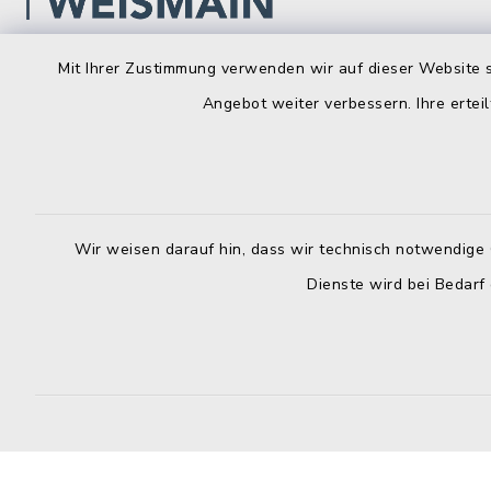
Mit Ihrer Zustimmung verwenden wir auf dieser Website s
Stadt Weismain
Öffnun
Angebot weiter verbessern. Ihre erteil
Montag bis 
Kirchplatz 7-9
96260 Weismain
8.00-12.00
09575 922032
Montag zusä
09575 922043
Wir weisen darauf hin, dass wir technisch notwendige 
13.00-16.
rathaus@stadt-weismain.de
Dienste wird bei Bedarf
Donnerstag 
13.00-17.
Donnerstag
13.00-16.