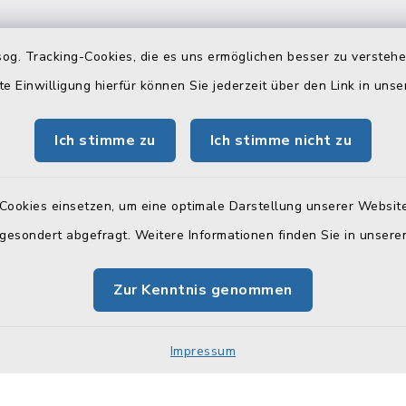
og. Tracking-Cookies, die es uns ermöglichen besser zu versteh
gszeiten
Telefonverzeichn
te Einwilligung hierfür können Sie jederzeit über den Link in uns
Freitag:
Hier können Sie sich das
Telefonverzeichnis als PD
 Uhr
Ich stimme zu
Ich stimme nicht zu
herunterladen:
tzlich:
Telefonverzeichnis
Cookies einsetzen, um eine optimale Darstellung unserer Website
00 Uhr
 gesondert abgefragt. Weitere Informationen finden Sie in unser
zusätzlich:
30 Uhr
Zur Kenntnis genommen
 (Stadtkasse):
Impressum
00 Uhr