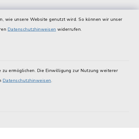
en, wie unsere Website genutzt wird. So können wir unser
is
Quicklinks
eren
Datenschutzhinweisen
widerrufen.
Landratsamt Lichtenfels
F
Geoportal Lichtenfels
Tourismus Obermain-Jura
 zu ermöglichen. Die Einwilligung zur Nutzung weiterer
BayernPortal
en
Datenschutzhinweisen
.