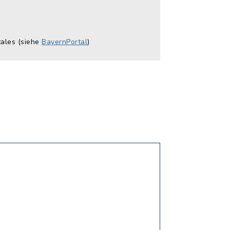
tales (siehe
BayernPortal
)