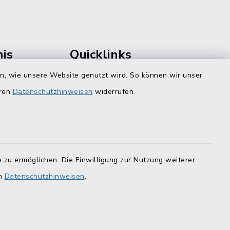
is
Quicklinks
en, wie unsere Website genutzt wird. So können wir unser
Landratsamt Lichtenfels
F
eren
Datenschutzhinweisen
widerrufen.
Geoportal Lichtenfels
Tourismus Obermain-Jura
BayernPortal
 zu ermöglichen. Die Einwilligung zur Nutzung weiterer
en
Datenschutzhinweisen
.