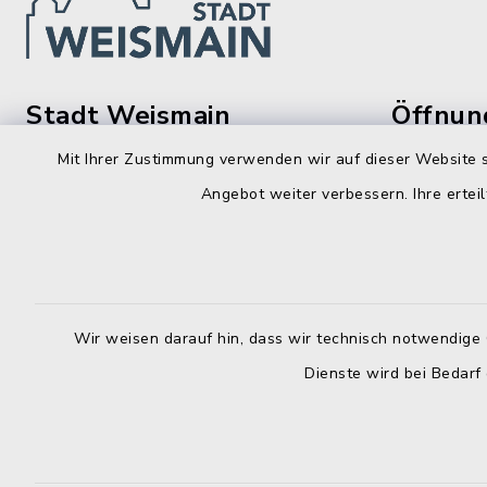
Stadt Weismain
Öffnun
Mit Ihrer Zustimmung verwenden wir auf dieser Website s
Montag bis 
Kirchplatz 7-9
Angebot weiter verbessern. Ihre erteil
96260 Weismain
8.00-12.00
09575 922032
Montag zusä
09575 922043
13.00-16.
rathaus@stadt-weismain.de
Wir weisen darauf hin, dass wir technisch notwendige 
Donnerstag 
Dienste wird bei Bedarf
13.00-17.
Donnerstag
13.00-16.