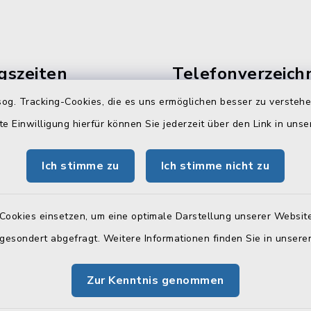
gszeiten
Telefonverzeichn
og. Tracking-Cookies, die es uns ermöglichen besser zu versteh
Freitag:
Hier können Sie sich das
Telefonverzeichnis als PD
te Einwilligung hierfür können Sie jederzeit über den Link in uns
 Uhr
herunterladen:
tzlich:
Ich stimme zu
Ich stimme nicht zu
Telefonverzeichnis
00 Uhr
Cookies einsetzen, um eine optimale Darstellung unserer Website
zusätzlich:
 gesondert abgefragt. Weitere Informationen finden Sie in unser
30 Uhr
 (Stadtkasse):
Zur Kenntnis genommen
00 Uhr