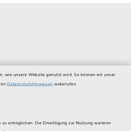
en, wie unsere Website genutzt wird. So können wir unser
is
Quicklinks
eren
Datenschutzhinweisen
widerrufen.
Landratsamt Lichtenfels
F
Geoportal Lichtenfels
Tourismus Obermain-Jura
 zu ermöglichen. Die Einwilligung zur Nutzung weiterer
BayernPortal