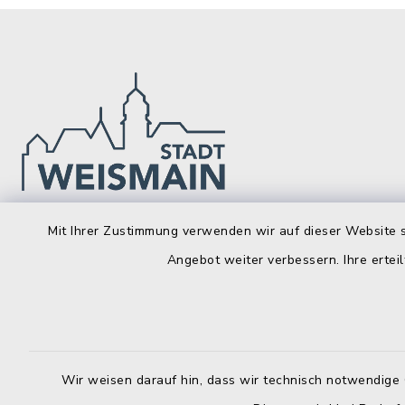
Mit Ihrer Zustimmung verwenden wir auf dieser Website s
Stadt Weismain
Öffnun
Angebot weiter verbessern. Ihre erteil
Montag bis 
Kirchplatz 7-9
96260 Weismain
8.00-12.00
09575 922032
Montag zusä
09575 922043
Wir weisen darauf hin, dass wir technisch notwendige 
13.00-16.