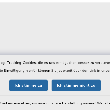
og. Tracking-Cookies, die es uns ermöglichen besser zu versteh
gszeiten
Telefonverzeichn
te Einwilligung hierfür können Sie jederzeit über den Link in uns
Freitag:
Hier können Sie sich das
Telefonverzeichnis als PD
 Uhr
Ich stimme zu
Ich stimme nicht zu
herunterladen:
tzlich:
Telefonverzeichnis
Cookies einsetzen, um eine optimale Darstellung unserer Website
00 Uhr