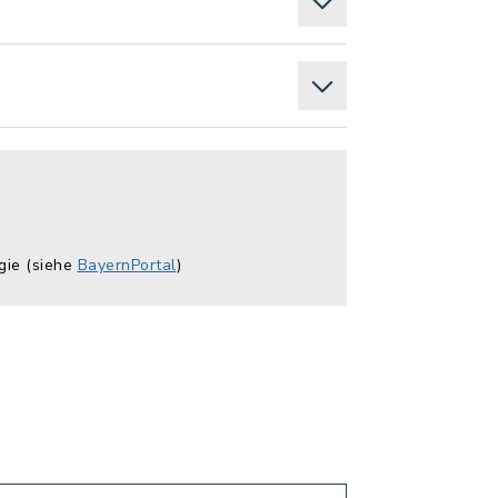
gie (siehe
BayernPortal
)